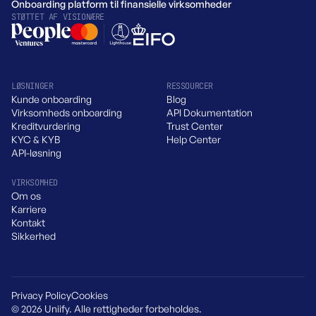
Onboarding platform til finansielle virksomheder
STØTTET AF VISIONÆRE
LØSNINGER
RESSOURCER
Kunde onboarding
Blog
Virksomheds onboarding
API Dokumentation
Kreditvurdering
Trust Center
KYC & KYB
Help Center
API-løsning
VIRKSOMHED
Om os
Karriere
Kontakt
Sikkerhed
Privacy Policy
Cookies
© 2026 Uniify. Alle rettigheder forbeholdes.