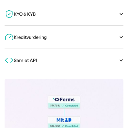
KYC & KYB
Kreditvurdering
Samlet API