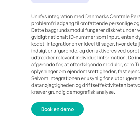
Uniifys integration med Danmarks Centrale Pers
problemfri adgang til omfattende personlige og
Dette baggrundsmodul fungerer diskret under w
gyldigt nationalt ID-nummer som input, enten dyn
kodet. Integrationen er ideel til sager, hvor deta
indsigt er afgørende, og den aktiveres ved opret
udtrækker relevant individuel information. De i
afgørende for, at efterfølgende moduler, som T
oplysninger om ejendomsrettigheder, fast ejend
Selvom integrationen er usynlig for slutbrugere
datanøjagtigheden og driftseffektiviteten betyde
kræver grundig demografisk analyse.
Book en demo