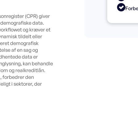
Forbe
onregister (CPR) giver
 demografiske data.
orkflowet og kræver et
amisk tildelt eller
ljeret demografisk
telse af en sag og
ndhentede data er
inglysning, kan behandle
om og realkreditlån.
n, forbedrer den
ligt i sektorer, der