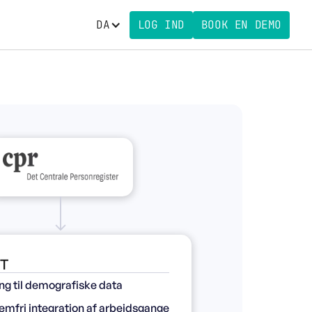
DA
LOG IND
BOOK EN DEMO
T
g til demografiske data
emfri integration af arbejdsgange