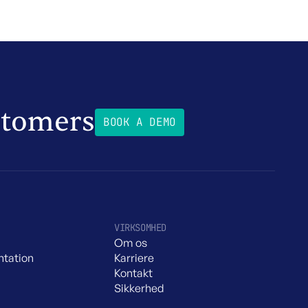
stomers
BOOK A DEMO
VIRKSOMHED
Om os
tation
Karriere
Kontakt
Sikkerhed