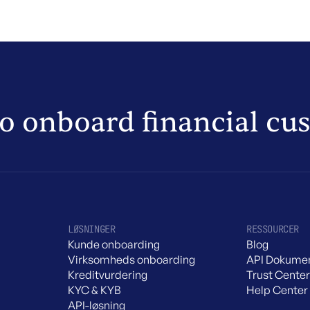
to onboard financial cu
LØSNINGER
RESSOURCER
Kunde onboarding
Blog
Virksomheds onboarding
API Dokumen
Kreditvurdering
Trust Center
KYC & KYB
Help Center
API-løsning