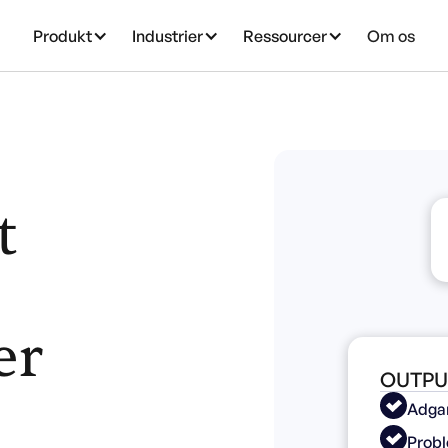
Produkt
Industrier
Ressourcer
Om os
t
er
OUTPU
Adgan
Probl